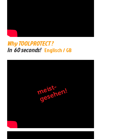
Why TOOLPROTECT ?
In 60 seconds!
Englisch / GB
ei
s
t
-
g
e
s
e
h
e
n
m
!