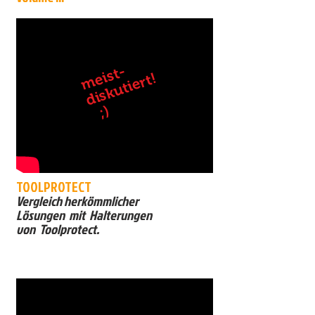
!
m
ei
s
t
-
di
s
k
u
ti
e
r
t
;
)
TOOLPROTECT
Vergleich herkömmlicher
Lösungen mit Halterungen
von Toolprotect.