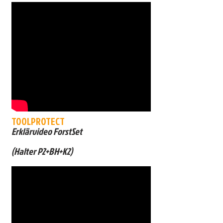
TOOLPROTECT
Erklärvideo ForstSet
(Halter P2+BH+K2)