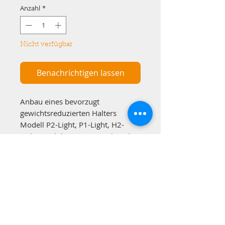
Anzahl
*
Nicht verfügbar
Benachrichtigen lassen
Anbau eines bevorzugt
gewichtsreduzierten Halters
Modell P2-Light, P1-Light, H2-
Light&Mobile an einem Fahrrad-
Gepäckträger mittels Seilklemmen
(INOX-Schraubenset zur
Befestigung des
Motorsägenhalters inkludiert,
Seilklemmen nicht im
Lieferumfang enthalten).