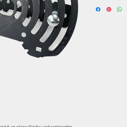
 und F an plane Fläche und senkrechte