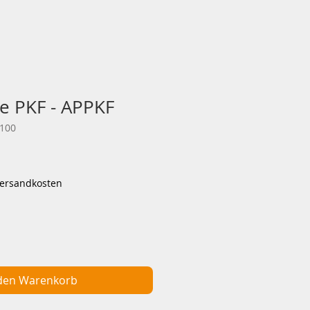
e PKF - APPKF
1100
is
Versandkosten
 den Warenkorb