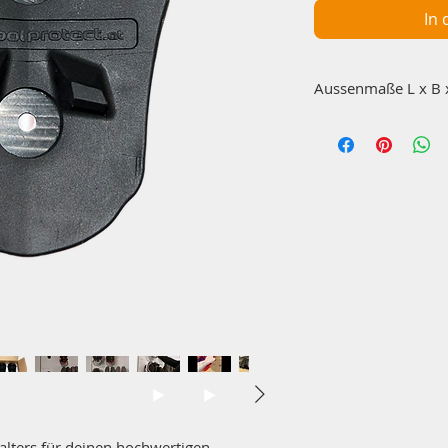
In
Aussenmaß
120x90x50 mm
alters für deinen hochwertigen