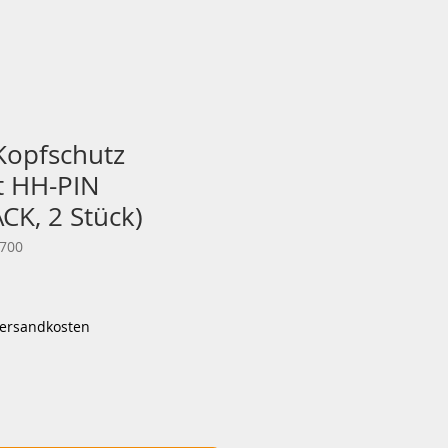
 Kopfschutz
t HH-PIN
K, 2 Stück)
9700
is
Versandkosten