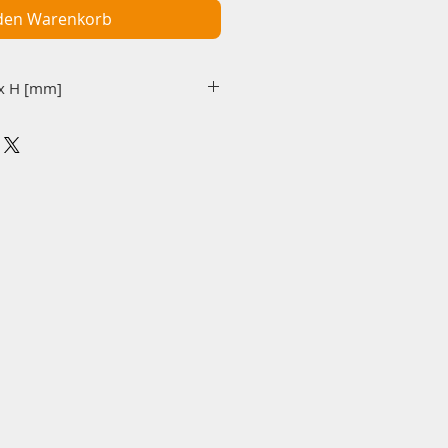
 den Warenkorb
e L x B x H [mm]