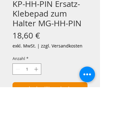
KP-HH-PIN Ersatz-
Klebepad zum
Halter MG-HH-PIN
Preis
18,60 €
exkl. MwSt.
|
zzgl. Versandkosten
Anzahl
*
In den Warenkorb
Passgenaues Klebepad zum Halter
HH-PIN zum Kopschutz PROTOS
Integral inkl. Reinigungstuch von
3M. Dieses Pad ist ab März
2025 standardmäßig dem Halter